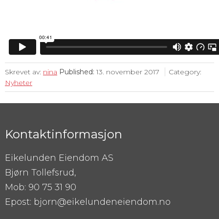
Skrevet av:
nina
Published:
13. november 2017
Category:
Nyheter
Kontaktinformasjon
Eikelunden Eiendom AS
Bjørn Tollefsrud,
Mob: 90 75 31 90
Epost: bjorn@eikelundeneiendom.no