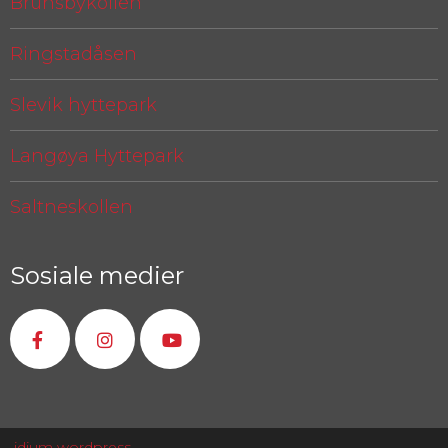
Brunsbykollen
Ringstadåsen
Slevik hyttepark
Langøya Hyttepark
Saltneskollen
Sosiale medier
idium
wordpress