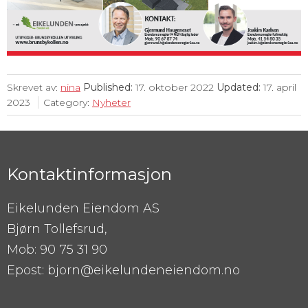
Skrevet av:
nina
Published:
17. oktober 2022
Updated:
17. april
2023
Category:
Nyheter
Kontaktinformasjon
Eikelunden Eiendom AS
Bjørn Tollefsrud,
Mob: 90 75 31 90
Epost: bjorn@eikelundeneiendom.no